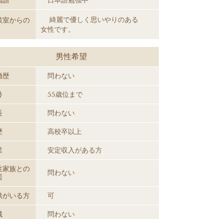
国語
日本語勉強中
綺麗で優しく思いやりのある
談室からの
女性です。
男性希望
婚歴
問わない
齢
55歳位まで
長
問わない
歴
高校卒以上
業
安定収入がある方
性家族との
問わない
居
供がいる方
可
域
問わない