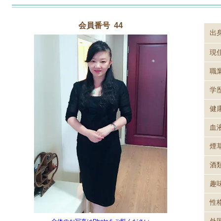
会員番号 44
出
現
職
学
健
血
煙
酒
趣
性