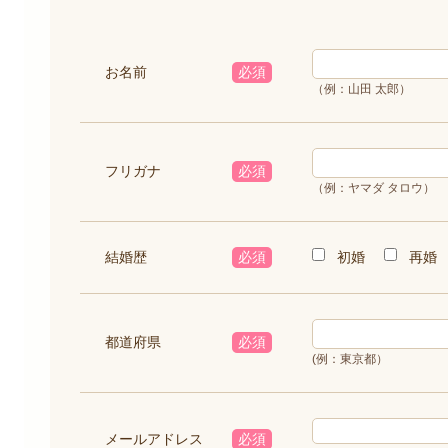
お名前
必須
（例：山田 太郎）
フリガナ
必須
（例：ヤマダ タロウ）
初婚
再婚
結婚歴
必須
都道府県
必須
(例：東京都）
メールアドレス
必須