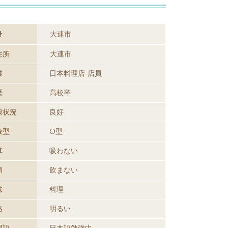
身
大連市
住所
大連市
業
日本料理店 店員
歴
高校卒
康状況
良好
液型
O型
草
吸わない
類
飲まない
味
料理
格
明るい