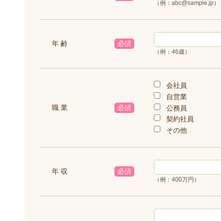
（例：abc@sample.jp）
年 齢
必須
（例：46歳）
会社員
自営業
職 業
必須
公務員
契約社員
その他
年 収
必須
（例：400万円）