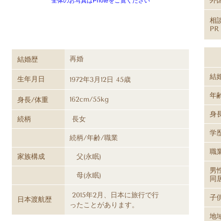
外
全体のお写真はPhoteをご覧ください
相
PR
再婚
結婚歴
結
生年月日
1972年3月12日 45歳
年
162cm/55kg
身長/体重
身
続柄
長女
学
続柄/年齢/職業
職
家族構成
父(永眠)
男
母(永眠)
同
2015年2月、日本に旅行で行
子
日本渡航歴
ったことがあります。
地