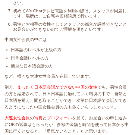
さい。
初めてWe Chatテレビ電話を利用の際は、スタッフが同席し
ます。場所は、ご自宅や当相談所で行います。
男性とお相手の女性そしてスタッフの都合が調整できないと
お見合いができないのでご理解を頂きたいです。
中国女性会員の中には、
日本語のレベルが上級の方
日常会話レベルの方
簡単な日本語会話の方
など、様々な大連女性会員が在籍しています。
例え、
まったく日本語会話ができない中国の女性
でも、男性会員
の方と結婚されて、日々日本語に触れていく環境の中で、自然と
日本語を覚え、聞き取ることができ、次第に日本語で会話ができ
るようになった中国女性会員の方も多くいらっしゃいます。
大連女性会員
の
写真
と
プロフィール
を見て、お見合いの申し込み
にOKの返事はもらったが、多額の金額と時間を使って日本から中
国に行くとなると、『勇気がいること』だと思います。