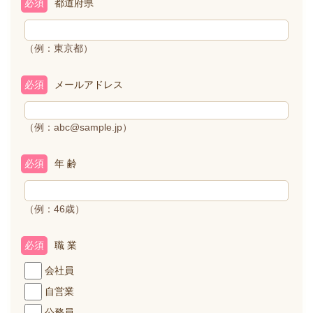
必須
都道府県
（例：東京都）
必須
メールアドレス
（例：abc@sample.jp）
必須
年 齢
（例：46歳）
必須
職 業
会社員
自営業
公務員