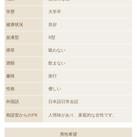
学歴
大学卒
健康状況
良好
血液型
B型
煙草
吸わない
酒類
飲まない
趣味
旅行
性格
優しい
外国語
日本語日常会話
相談室からのPR
人情味があり、家庭的な女性です。
男性希望