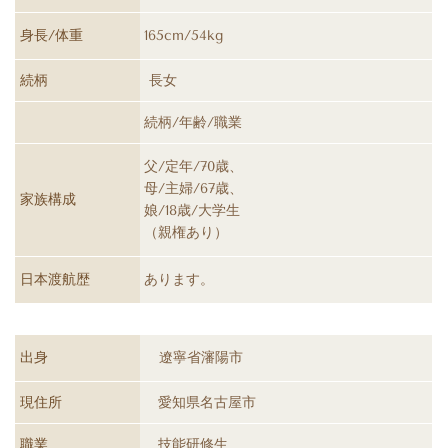
身長/体重
165cm/54kg
続柄
長女
続柄/年齢/職業
父/定年/70歳、
母/主婦/67歳、
家族構成
娘/18歳/大学生
（親権あり）
日本渡航歴
あります。
出身
遼寧省瀋陽市
現住所
愛知県名古屋市
職業
技能研修生