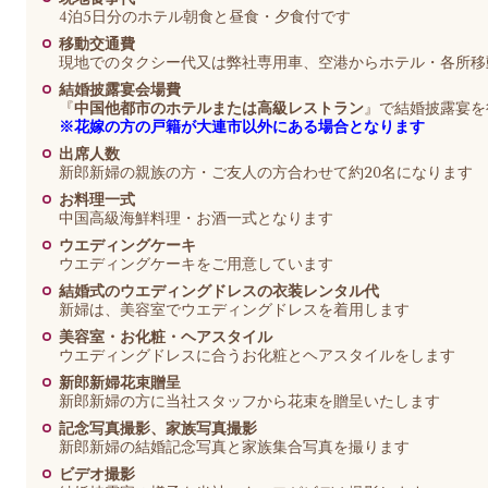
4泊5日分のホテル朝食と昼食・夕食付です
移動交通費
現地でのタクシー代又は弊社専用車、空港からホテル・各所移
結婚披露宴会場費
『
中国他都市のホテルまたは高級レストラン
』で結婚披露宴を
※
花嫁の方の戸籍が大連市以外にある場合となります
出席人数
新郎新婦の親族の方・ご友人の方合わせて約20名になります
お料理一式
中国高級海鮮料理・お酒一式となります
ウエディングケーキ
ウエディングケーキをご用意しています
結婚式のウエディングドレスの衣装レンタル代
新婦は、美容室でウエディングドレスを着用します
美容室・お化粧・ヘアスタイル
ウエディングドレスに合うお化粧とヘアスタイルをします
新郎新婦花束贈呈
新郎新婦の方に当社スタッフから花束を贈呈いたします
記念写真撮影、家族写真撮影
新郎新婦の結婚記念写真と家族集合写真を撮ります
ビデオ撮影