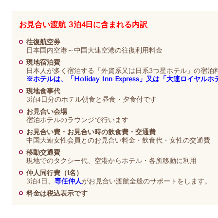
お見合い渡航 3泊4日に含まれる内訳
往復航空券
日本国内空港～中国大連空港の往復利用料金
現地宿泊費
日本人が多く宿泊する「外資系又は日系3つ星ホテル」の宿泊
※ホテルは、「Holiday Inn Express」又は「大連ロイヤ
現地食事代
3泊4日分のホテル朝食と昼食・夕食付です
お見合い会場
宿泊ホテルのラウンジで行います
お見合い費・お見合い時の飲食費・交通費
中国大連女性会員とのお見合い料金・飲食代・女性の交通費
移動交通費
現地でのタクシー代、空港からホテル・各所移動に利用
仲人同行費（1名）
3泊4日、
専任仲人
がお見合い渡航全般のサポートをします。
料金は税込表示です