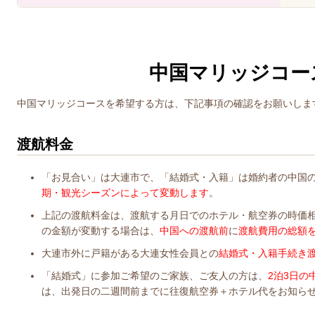
中国マリッジコー
中国マリッジコースを希望する方は、下記事項の確認をお願いしま
渡航料金
「お見合い」は大連市で、「結婚式・入籍」は婚約者の中国
期・観光シーズンによって変動します
。
上記の渡航料金は、渡航する月日でのホテル・航空券の時価
の金額が変動する場合は、
中国への渡航前
に
渡航費用の総額
大連市外に戸籍がある大連女性会員との
結婚式・入籍手続き
「結婚式」に参加ご希望のご家族、ご友人の方は、
2泊3日の
は、出発日の二週間前までに往復航空券＋ホテル代をお知ら