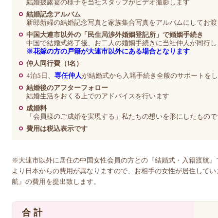
結婚披露宴の様子を当社スタッフがビデオ撮影します
結婚記念アルバム
新郎新婦の結婚記念写真と家族集合写真をアルバムにしてお渡
中国大連市以外の「民生局渉外婚姻登記所」で婚姻手続き
中国で結婚式終了後、お二人の婚姻手続きに当社仲人が同行し
※
花嫁の方の戸籍が大連市以外にある場合となります
仲人同行費（1名）
4泊5日、
専任仲人
が結婚式から入籍手続き全般のサポートをし
結婚後のアフターフォロー
結婚生活をおくる上でのアドバイスを行います
成婚料
「会員様のご成婚を実現する」私たちの想いを形にしたもので
費用は税込表示です
※大連市以外に居住の中国女性会員の方との『結婚式・入籍渡航』
より日本からの費用が異なりますので、お相手の女性が居住してい
航』の費用を提出致します。
合 計